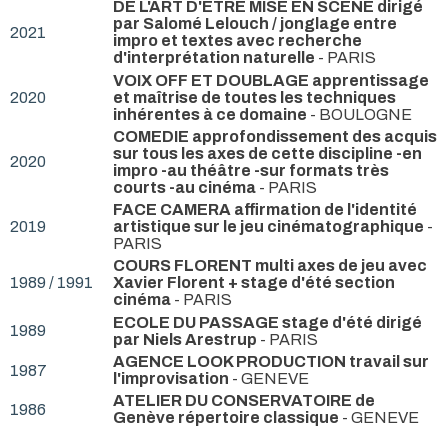
DE L'ART D'ETRE MISE EN SCENE dirigé
par Salomé Lelouch / jonglage entre
2021
impro et textes avec recherche
d'interprétation naturelle
- PARIS
VOIX OFF ET DOUBLAGE apprentissage
2020
et maîtrise de toutes les techniques
inhérentes à ce domaine
- BOULOGNE
COMEDIE approfondissement des acquis
sur tous les axes de cette discipline -en
2020
impro -au théâtre -sur formats très
courts -au cinéma
- PARIS
FACE CAMERA affirmation de l'identité
2019
artistique sur le jeu cinématographique
-
PARIS
COURS FLORENT multi axes de jeu avec
1989 / 1991
Xavier Florent + stage d'été section
cinéma
- PARIS
ECOLE DU PASSAGE stage d'été dirigé
1989
par Niels Arestrup
- PARIS
AGENCE LOOK PRODUCTION travail sur
1987
l'improvisation
- GENEVE
ATELIER DU CONSERVATOIRE de
1986
Genève répertoire classique
- GENEVE